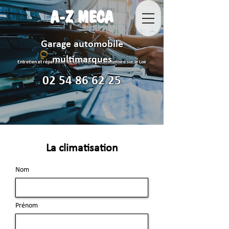
A-Z MECA
Garage automobile
multimarques
Entretien et réparation de votre véhicule à Montoire sur le Loir
02 54 86 62 25
La climatisation
Nom
Prénom