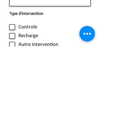
Type d'intervention
Controle
Recharge
Autre intervention
Informations supplémentaires
Nous vous contactons au plus vite pour
convenir d'un tarif et d'une date de rendez-
vous
Envoyer