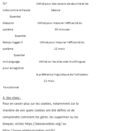
TS* Utilisé pour des raisons de sécurité et de
lutte contre la fraude Séance
Essentiel
bSession Utilisé pour mesurer l'efficacité du
système 30 minutes
Essentiel
fedops.logger.X Utilisé pour mesurer l'efficacité du
système 12 mois
Essentiel
wixLanguage Utilisé sur les sites web multilingues
pour enregistrer
la préférence linguistique de l'utilisateur
12 mois
Fonctionnel
4. Vos choix :
Pour en savoir plus sur les cookies, notamment sur la
manière de voir quels cookies ont été définis et de
comprendre comment les gérer, les supprimer ou les
bloquer, visitez
https://aboutcookies.org/
ou
https://www.allaboutcookies.org/fr/.