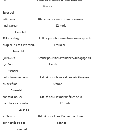
Séance
Essentiel
svSession Utilisé en lien avec la connexion de
l'utilisateur 12 mois
Essentiel
SSR-caching
Utilisé pour indiquer le système à partir
duquel le site a été rendu 1 minute
Essentiel
_wixCIDX Utilisé pour la surveillance/débogage du
système 3 mois
Essentiel
_wix_browser_sess Utilisé pour la surveillance/débogage
du système Séance
Essentiel
consent-policy Utilisé pour les paramètres de la
bannière de cookie 12 mois
Essentiel
smSession Utilisé pour identifier les membres
connectés au site Séance
Essentiel