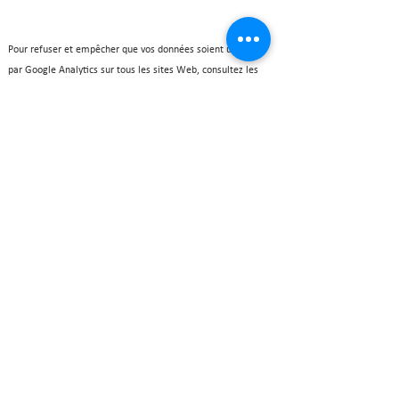
Pour refuser et empêcher que vos données soient utilisées
par Google Analytics sur tous les sites Web, consultez les
instructions suivantes :
https://tools.google.com/dlpage/gaoptout?hl=fr
Il se peut que nous modifiions cette politique en matière de
cookies. Nous vous encourageons à consulter régulièrement
cette page pour obtenir les dernières informations sur les
cookies.